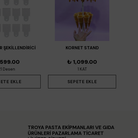
R ŞEKİLLENDİRİCİ
KORNET STAND
Pasta
EKSİ SET
 599.00
₺ 1,099.00
21 Desen
1 KAT
ETE EKLE
SEPETE EKLE
TROYA PASTA EKİPMANLARI VE GIDA
ÜRÜNLERİ PAZARLAMA TİCARET