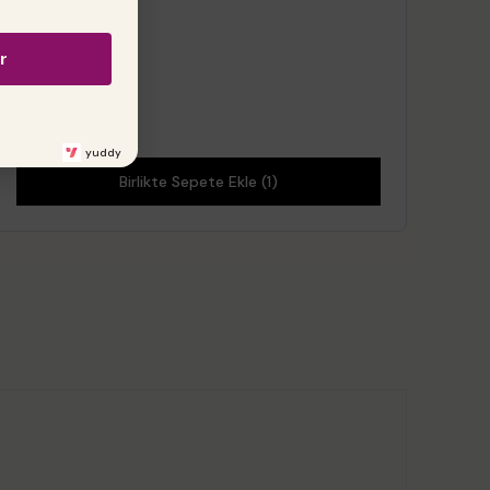
r
yuddy
Birlikte Sepete Ekle (1)