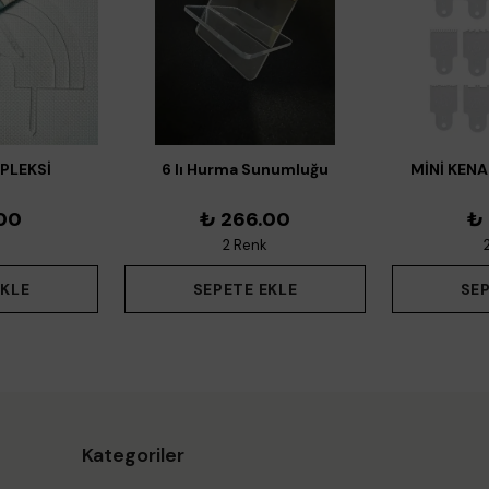
PLEKSİ
6 lı Hurma Sunumluğu
MİNİ KENA
PL
00
₺ 266.00
₺
2 Renk
EKLE
SEPETE EKLE
SEP
Kategoriler