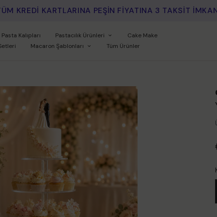
HAVALE İLE ÖDEMEYE ÖZEL %5 INDİRİM
Pasta Kalıpları
Pastacılık Ürünleri
Cake Make
Setleri
Macaron Şablonları
Tüm Ürünler