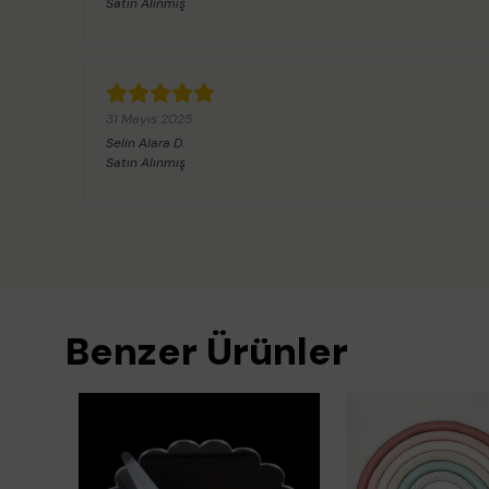
Satın Alınmış
31 Mayıs 2025
Selin Alara
D.
Satın Alınmış
Benzer Ürünler