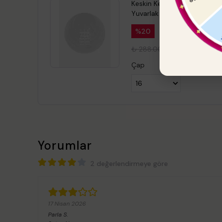
Keskin Kenar
Yuvarlak Pleksi 2 li
%
20
₺ 288.00
₺ 230.40
Çap
Yorumlar
2 değerlendirmeye göre
17 Nisan 2026
Parla
S.