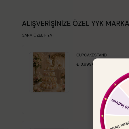
ALIŞVERİŞİNİZE ÖZEL YYK MARKA
SANA ÖZEL FİYAT
CUPCAKESTAND
₺ 3,999.00