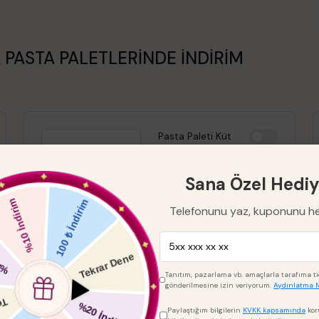
 PASTA PALETLERİNDE İNDİRİM
Pasta Paleti Küt
%
15
Sana Özel Hediy
₺ 549.00
₺ 466.65
Telefonunu yaz, kuponunu h
Boyut
Tanıtım, pazarlama vb. amaçlarla tarafıma tica
gönderilmesine izin veriyorum.
Aydınlatma 
Paylaştığım bilgilerin
KVKK kapsamında
kor