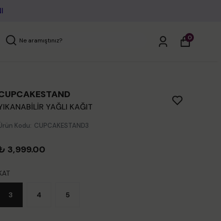
0
CUPCAKESTAND
YIKANABİLİR YAĞLI KAĞIT
Ürün Kodu
:
CUPCAKESTAND3
₺ 3,999.00
KAT
3
4
5