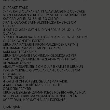
Ürün Açıklaması
CUPCAKE STAND
3-4-5 KATLI OLARAK SATIN ALABİLECEĞİNİZ CUPCAKE
STAND TAMAMEN YERLİ ÜRETİM VE TASARIM ÜRÜNÜDÜR.
KAT ÇAPLARI 15-23-32-41-50 CM DİR.
3 KATLI OLARAK SATIN ALDIĞINIZDA 15-23-32 CM
OLARAK
4 KATLI OLARAK SATIN ALDIĞINIZDA 15-23-32-41 CM
OLARAK
5 KATLI OLARAK SATIN ALDIĞINIZDA 15-23-32-41-50 CM
OLARAK GÖNDERİLECEKTİR.
ÜRÜN ARA KATLARINI KROM MALZEMDEN ÜRETMİŞ
BULUNMAKTAYIZ VE DEMONTE OLARAK
SAKLAYABİLECEKSİNİZ.
ÜRÜN SAKLAMASI BAKIMINDAN OLDUKÇA AZ YER
KAPLADIĞI İÇİN EVİNİZDE FAZLADAN YERE İHTİYAÇ
DUYMAYACAKSINIZ.
ARAKAT MESAFELERİ 12 CM OLUP 5 KATLI BİR ÜRÜNÜN
YERDEN YÜKSEKLİĞİ AYAKLAR DAHİL OLARAK 53 CM
OLACAKTIR.
3 KATLI 29 CM
4 KATLI 41 CM YÜKSEKLİĞE ULAŞMAKTADIR.
4 ADET AYAK İSTEDİĞİNİZ SET İLE BİRLİKTE
GÖNDERİLECEKTİR.
ÜRÜNDE İLERLEYEN ZAMAN İÇERİSİNDE BİR PARÇASINDA
SORUN YADA KIRILMA YAŞANDIĞINDA YİNE BİZDEN
ÜCRET DAHİLİNDE SATIN ALABİLECEKSİNİZ.
İŞİMİZ İŞİNİZİ