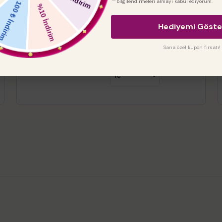
bilgilendirmeleri almayı kabul ediyorum.
papatyapleksi
%
20
Hediyemi Göste
₺ 288.00
₺ 230.40
Sana özel kupon fırsatı!
Çap