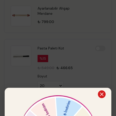
Ayarlanabilir Ahşap
Merdane
₺ 799.00
Pasta Paleti Küt
%
15
₺ 549.00
₺ 466.65
Boyut
Keskin Kenar Yuvarlak