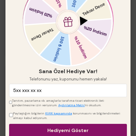
Pleksi 2 li
%
20
₺ 288.00
₺ 230.40
Çap
Sana Özel Hediye Var!
papatyapleksi
Telefonunu yaz, kuponunu hemen yakala!
%
20
₺ 288.00
₺ 230.40
Tanıtım, pazarlama vb. amaçlarla tarafıma ticari elektronik ileti
gönderilmesine izin veriyorum.
Aydınlatma Metni
'ni okudum.
Çap
Paylaştığım bilgilerin
KVKK kapsamında
korunmasını ve bilgilendirmeleri
almayı kabul ediyorum.
Hediyemi Göster