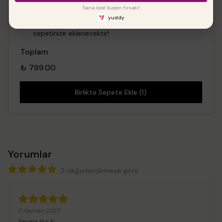
Sana özel kupon fırsatı!
yuddy
İncelediğiniz ürün ile birlikte bu ürünler de
sepetinize eklenecektir!
Toplam
₺ 799.00
Birlikte Sepete Ekle (1)
Yorumlar
2 değerlendirmeye göre
2 Haziran 2025
Şeyma Nur
Y.