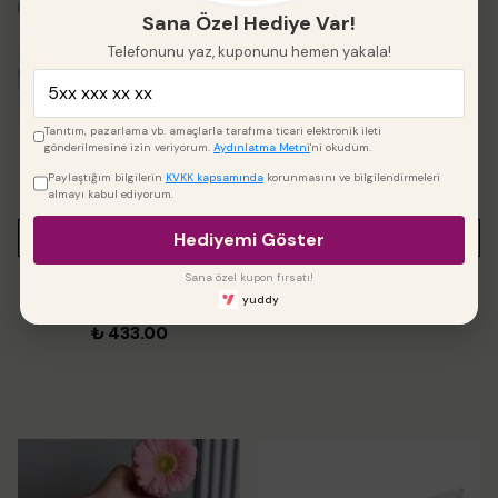
Sana Özel Hediye Var!
Telefonunu yaz, kuponunu hemen yakala!
Tanıtım, pazarlama vb. amaçlarla tarafıma ticari elektronik ileti
gönderilmesine izin veriyorum.
Aydınlatma Metni
'ni okudum.
Paylaştığım bilgilerin
KVKK kapsamında
korunmasını ve bilgilendirmeleri
almayı kabul ediyorum.
Hediyemi Göster
SEPETE EKLE
SEPETE EKLE
Sana özel kupon fırsatı!
Kopat - Basmalı Kalıp Büyük
Kopat - Basmalı Kalıp Rakam
yuddy
Harf
₺ 245.00
₺ 433.00