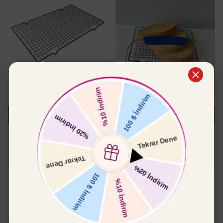
SEPETE EKLE
SEPETE EKLE
Glaso Teli 30x40 cm
Pasta-Pandispanya Kesme Teli
₺ 399.00
₺ 275.00