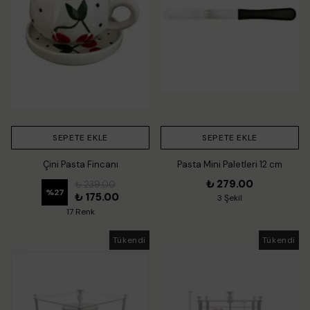
SEPETE EKLE
SEPETE EKLE
Çini Pasta Fincanı
Pasta Mini Paletleri 12 cm
₺ 279.00
₺ 239.00
%
27
₺ 175.00
3 Şekil
17 Renk
Tükendi
Tükendi