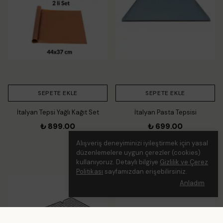
SEPETE EKLE
SEPETE EKLE
İtalyan Tepsi Yağlı Kağıt Set
İtalyan Pasta Tepsisi
₺ 899.00
₺ 699.00
Alışveriş deneyiminizi iyileştirmek için yasal
düzenlemelere uygun çerezler (cookies)
kullanıyoruz. Detaylı bilgiye
Gizlilik ve Çerez
Politikası
sayfamızdan erişebilirsiniz.
Anladım