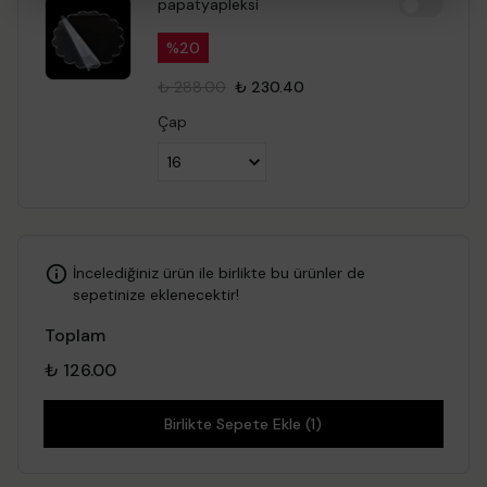
papatyapleksi
%
20
₺ 288.00
₺ 230.40
Çap
İncelediğiniz ürün ile birlikte bu ürünler de
sepetinize eklenecektir!
Toplam
₺ 126.00
Birlikte Sepete Ekle (1)