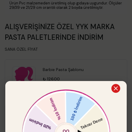
Ürün Pvc malzemeden üretilmiş olup gıdaya uygundur. Ölçüler
29/39 ve 21/29 cm orantılı olarak 2 boyda üretilmiştir.
ALIŞVERİŞİNİZE ÖZEL YYK MARKA
PASTA PALETLERİNDE İNDİRİM
SANA ÖZEL FİYAT
Barbie Pasta Şablonu
₺ 126.00
Pasta Paleti Küt
%
15