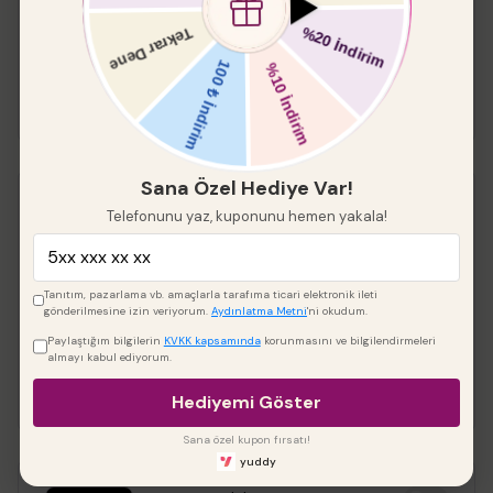
₺ 549.00
₺ 466.65
Boyut
Sana Özel Hediye Var!
Keskin Kenar Yuvarlak
Telefonunu yaz, kuponunu hemen yakala!
Pleksi 2 li
%
20
Tanıtım, pazarlama vb. amaçlarla tarafıma ticari elektronik ileti
₺ 288.00
₺ 230.40
gönderilmesine izin veriyorum.
Aydınlatma Metni
'ni okudum.
Paylaştığım bilgilerin
KVKK kapsamında
korunmasını ve bilgilendirmeleri
Çap
almayı kabul ediyorum.
Hediyemi Göster
Sana özel kupon fırsatı!
yuddy