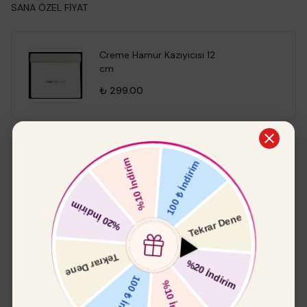
SANA ÖZEL FİYAT
Creme Hamur Kazıyıcısı 12
cm
₺ 299.00
Pasta Paleti Küt
%
15
₺ 549.00
₺ 466.65
Boyut