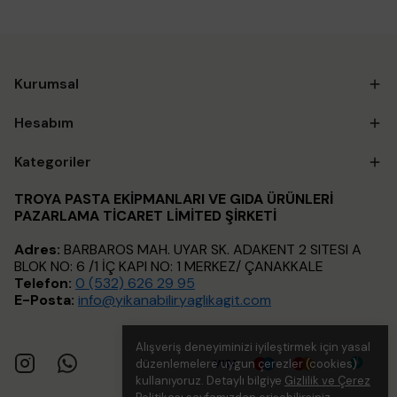
Kurumsal
Hesabım
Kategoriler
TROYA PASTA EKİPMANLARI VE GIDA ÜRÜNLERİ
PAZARLAMA TİCARET LİMİTED ŞİRKETİ
Adres:
BARBAROS MAH. UYAR SK. ADAKENT 2 SITESI A
BLOK NO: 6 /1 İÇ KAPI NO: 1 MERKEZ/ ÇANAKKALE
Telefon:
0 (532) 626 29 95
E-Posta:
info@yikanabiliryaglikagit.com
Alışveriş deneyiminizi iyileştirmek için yasal
düzenlemelere uygun çerezler (cookies)
kullanıyoruz. Detaylı bilgiye
Gizlilik ve Çerez