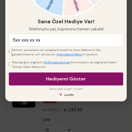
Keskin Kenar Yuvarlak
Pleksi 2 li
Sana Özel Hediye Var!
%
20
Telefonunu yaz, kuponunu hemen yakala!
₺ 288.00
₺ 230.40
Çap
Tanıtım, pazarlama vb. amaçlarla tarafıma ticari elektronik ileti
gönderilmesine izin veriyorum.
Aydınlatma Metni
'ni okudum.
Paylaştığım bilgilerin
KVKK kapsamında
korunmasını ve bilgilendirmeleri
almayı kabul ediyorum.
Hediyemi Göster
papatyapleksi
Sana özel kupon fırsatı!
yuddy
%
20
₺ 288.00
₺ 230.40
Çap