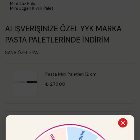
Mini Düz Palet
Mini Üçgen Kıvrık Palet
ALIŞVERİŞİNİZE ÖZEL YYK MARKA
PASTA PALETLERİNDE İNDİRİM
SANA ÖZEL FİYAT
Pasta Mini Paletleri 12 cm
₺ 279.00
Pasta Paleti Küt
%
15