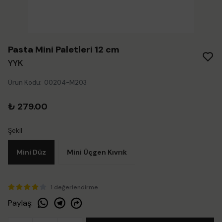
Pasta Mini Paletleri 12 cm
YYK
Ürün Kodu
:
00204-M203
₺ 279.00
Şekil
Mini Düz
Mini Üçgen Kıvrık
1 değerlendirme
Paylaş
: