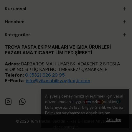
Kurumsal
Hesabım
Kategoriler
TROYA PASTA EKİPMANLARI VE GIDA ÜRÜNLERİ
PAZARLAMA TİCARET LİMİTED ŞİRKETİ
Adres:
BARBAROS MAH. UYAR SK. ADAKENT 2 SITESI A
BLOK NO: 6 /1 İÇ KAPI NO: 1 MERKEZ/ ÇANAKKALE
Telefon:
0 (532) 626 29 95
E-Posta:
info@yikanabiliryaglikagit.com
Alışveriş deneyiminizi iyileştirmek için yasal
düzenlemelere uygun çerezler (cookies)
kullanıyoruz. Detaylı bilgiye
Gizlilik ve Çerez
Politikası
sayfamızdan erişebilirsiniz.
Anladım
©2026 Tüm Hakları Saklıdır - ikas E-Ticaret
Altyapısı ile
Hazırlanmıştır.