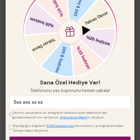
₺ 549.00
₺ 466.65
Boyut
Keskin Kenar Yuvarlak
Pleksi 2 li
%
20
Sana Özel Hediye Var!
₺ 288.00
₺ 230.40
Telefonunu yaz, kuponunu hemen yakala!
Çap
Tanıtım, pazarlama vb. amaçlarla tarafıma ticari elektronik ileti
gönderilmesine izin veriyorum.
Aydınlatma Metni
'ni okudum.
Paylaştığım bilgilerin
KVKK kapsamında
korunmasını ve bilgilendirmeleri
almayı kabul ediyorum.