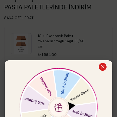
PASTA PALETLERİNDE İNDİRİM
SANA ÖZEL FİYAT
10 lu Ekonomik Paket
Yıkanabilir Yağlı Kağıt 33/40
cm
₺ 1,564.00
Pasta Paleti Küt
%
15
₺ 549.00
₺ 466.65
Boyut