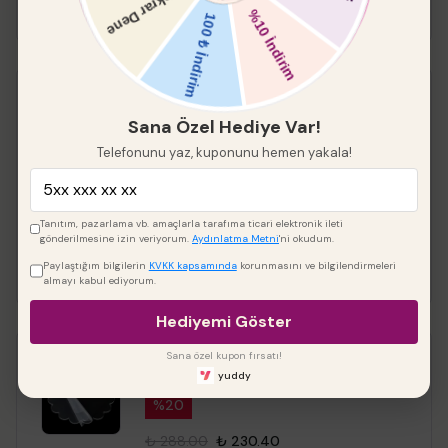
Keskin Kenar Yuvarlak
Pleksi 2 li
Sana Özel Hediye Var!
Telefonunu yaz, kuponunu hemen yakala!
%
20
₺ 288.00
₺ 230.40
Tanıtım, pazarlama vb. amaçlarla tarafıma ticari elektronik ileti
Çap
gönderilmesine izin veriyorum.
Aydınlatma Metni
'ni okudum.
Paylaştığım bilgilerin
KVKK kapsamında
korunmasını ve bilgilendirmeleri
almayı kabul ediyorum.
Hediyemi Göster
Sana özel kupon fırsatı!
papatyapleksi
yuddy
%
20
₺ 288.00
₺ 230.40