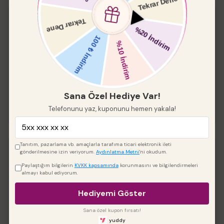
Keskin Kenar Yuvarlak
Pleksi 2 li
%
20
₺ 288.00
₺ 230.40
Çap
Sana Özel Hediye Var!
Telefonunu yaz, kuponunu hemen yakala!
Tanıtım, pazarlama vb. amaçlarla tarafıma ticari elektronik ileti
gönderilmesine izin veriyorum.
Aydınlatma Metni
'ni okudum.
papatyapleksi
Paylaştığım bilgilerin
KVKK kapsamında
korunmasını ve bilgilendirmeleri
almayı kabul ediyorum.
%
20
₺ 288.00
Hediyemi Göster
₺ 230.40
Çap
Sana özel kupon fırsatı!
yuddy