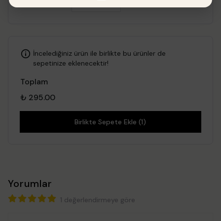
İncelediğiniz ürün ile birlikte bu ürünler de
sepetinize eklenecektir!
Toplam
₺ 295.00
Birlikte Sepete Ekle (1)
Yorumlar
1 değerlendirmeye göre