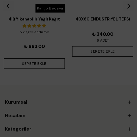
Kargo Bedava
4lü Yıkanabilir Yağlı Kağıt
40X60 ENDÜSTRİYEL TEPSİ
YYK
5 değerlendirme
₺ 340.00
6 ADET
₺ 663.00
SEPETE EKLE
SEPETE EKLE
Kurumsal
Hesabım
Kategoriler