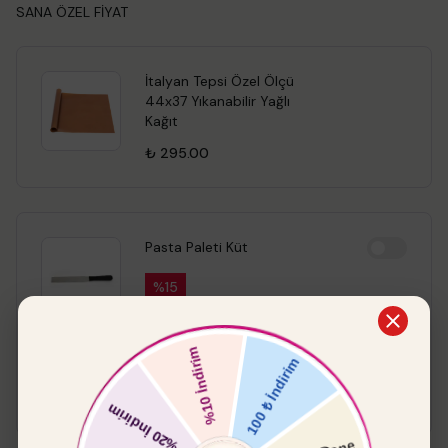
SANA ÖZEL FİYAT
İtalyan Tepsi Özel Ölçü
44x37 Yıkanabilir Yağlı
Kağıt
₺ 295.00
Pasta Paleti Küt
%
15
₺ 549.00
₺ 466.65
Boyut