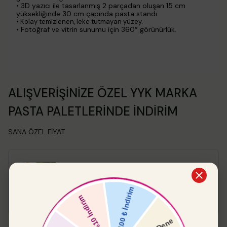
•
3D yazıcı ile tasarlanmış 2 parçadan oluşan 15 cm
yüksekliğinde 30 cm çapında pasta standı.
• Kolay temizlenen, leke tutmayan yüzey.
• Fotoğraf ve vitrin sunumu için 360° görünürlük.
ALIŞVERİŞİNİZE ÖZEL YYK MARKA
PASTA PALETLERİNDE İNDİRİM
SANA ÖZEL FİYAT
Sahne Sütun 3D Stand
₺ 1,399.00