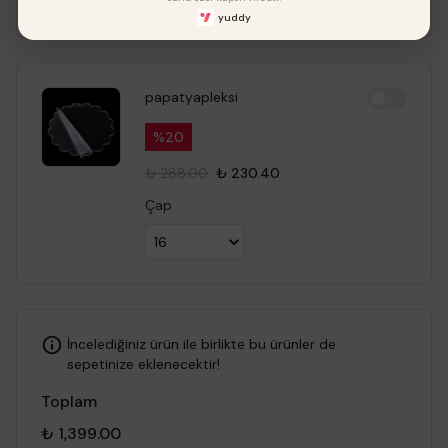
yuddy
papatyapleksi
%
20
₺ 288.00
₺ 230.40
Çap
İncelediğiniz ürün ile birlikte bu ürünler de
sepetinize eklenecektir!
Toplam
₺ 1,399.00