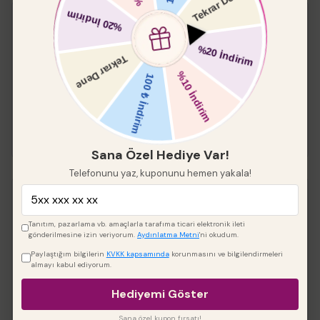
Pasta Paleti Küt
%
15
₺ 549.00
₺ 466.65
Boyut
Sana Özel Hediye Var!
Telefonunu yaz, kuponunu hemen yakala!
Keskin Kenar Yuvarlak
Pleksi 2 li
Tanıtım, pazarlama vb. amaçlarla tarafıma ticari elektronik ileti
gönderilmesine izin veriyorum.
Aydınlatma Metni
'ni okudum.
%
20
Paylaştığım bilgilerin
KVKK kapsamında
korunmasını ve bilgilendirmeleri
almayı kabul ediyorum.
₺ 288.00
₺ 230.40
Çap
Hediyemi Göster
Sana özel kupon fırsatı!