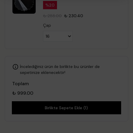
%
20
₺ 288.00
₺ 230.40
Çap
İncelediğiniz ürün ile birlikte bu ürünler de
sepetinize eklenecektir!
Toplam
₺ 999.00
Birlikte Sepete Ekle (1)