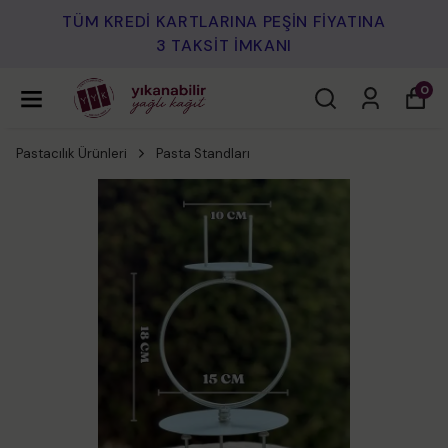
TÜM KREDİ KARTLARINA PEŞİN FİYATINA
3 TAKSİT İMKANI
0
Pastacılık Ürünleri
Pasta Standları