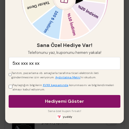
Boyut
Sana Özel Hediye Var!
Keskin Kenar Yuvarlak
Pleksi 2 li
Telefonunu yaz, kuponunu hemen yakala!
%
20
₺ 288.00
₺ 230.40
Tanıtım, pazarlama vb. amaçlarla tarafıma ticari elektronik ileti
gönderilmesine izin veriyorum.
Aydınlatma Metni
'ni okudum.
Çap
Paylaştığım bilgilerin
KVKK kapsamında
korunmasını ve bilgilendirmeleri
almayı kabul ediyorum.
Hediyemi Göster
Sana özel kupon fırsatı!
yuddy
papatyapleksi