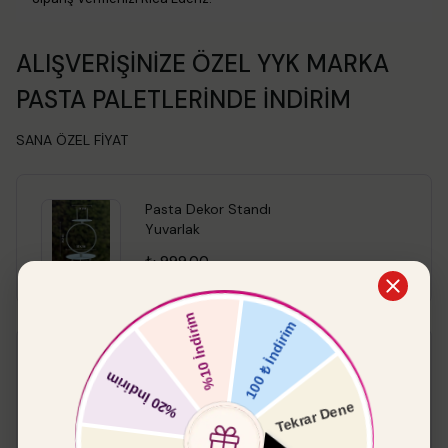
ALIŞVERİŞİNİZE ÖZEL YYK MARKA
PASTA PALETLERİNDE İNDİRİM
SANA ÖZEL FİYAT
Pasta Dekor Standı
Yuvarlak
₺ 999.00
Pasta Paleti Küt
%
15
₺ 549.00
₺ 466.65