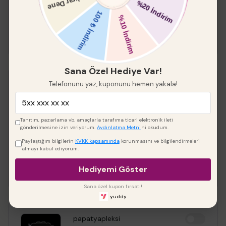
Boyut
Sana Özel Hediye Var!
Telefonunu yaz, kuponunu hemen yakala!
Keskin Kenar Yuvarlak
Pleksi 2 li
%
20
Tanıtım, pazarlama vb. amaçlarla tarafıma ticari elektronik ileti
gönderilmesine izin veriyorum.
Aydınlatma Metni
'ni okudum.
₺ 288.00
₺ 230.40
Paylaştığım bilgilerin
KVKK kapsamında
korunmasını ve bilgilendirmeleri
Çap
almayı kabul ediyorum.
Hediyemi Göster
Sana özel kupon fırsatı!
yuddy
papatyapleksi