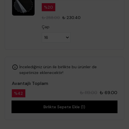
%
20
₺ 288.00
₺ 230.40
Çap
İncelediğiniz ürün ile birlikte bu ürünler de
sepetinize eklenecektir!
Avantajlı Toplam
₺ 119.00
₺ 69.00
%
42
Birlikte Sepete Ekle (1)