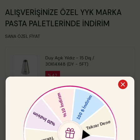
ALIŞVERİŞİNİZE ÖZEL YYK MARKA
PASTA PALETLERİNDE İNDİRİM
SANA ÖZEL FİYAT
Duy Açık Yıldız - 15 Diş /
30X14X48 (DY - 5FT)
%
42
₺ 119.00
₺ 69.00
Pasta Paleti Küt
%
15
₺ 549.00
₺ 466.65