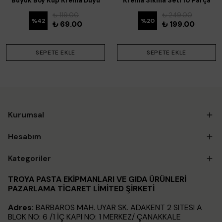
Büyük Boy Küp Krema Duyu
Krema Sıkma Seti 10 Parça
36x20x40 Mm (DY-F01)
₺ 119.00
₺ 249.00
%
42
%
20
₺ 69.00
₺ 199.00
SEPETE EKLE
SEPETE EKLE
Kurumsal
Hesabım
Kategoriler
TROYA PASTA EKİPMANLARI VE GIDA ÜRÜNLERİ
PAZARLAMA TİCARET LİMİTED ŞİRKETİ
Adres:
BARBAROS MAH. UYAR SK. ADAKENT 2 SITESI A
BLOK NO: 6 /1 İÇ KAPI NO: 1 MERKEZ/ ÇANAKKALE