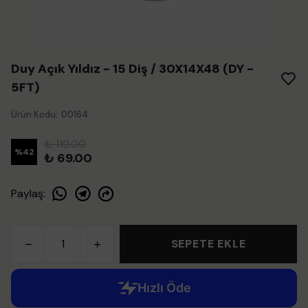
Duy Açık Yıldız - 15 Diş / 30X14X48 (DY -
5FT)
Ürün Kodu
:
00164
₺ 119.00
%
42
₺ 69.00
Paylaş
:
SEPETE EKLE