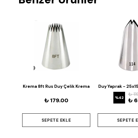
51 Mm
Krema 8ft Rus Duy Çelik Krema
Duy Yaprak - 25x1
Torbası Ucu Lüks Rus Duy
₺ 11
%
42
Paslanmaz
₺ 179.00
₺ 6
SEPETE EKLE
SEPETE 