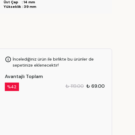
Üst Çap : 14 mm
Yükseklik : 39 mm
İncelediğiniz ürün ile birlikte bu ürünler de
sepetinize eklenecektir!
Avantajlı Toplam
₺ 119.00
₺ 69.00
%
42