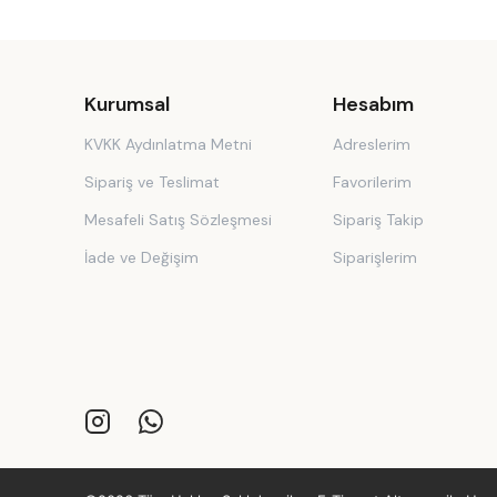
Kurumsal
Hesabım
KVKK Aydınlatma Metni
Adreslerim
Sipariş ve Teslimat
Favorilerim
Mesafeli Satış Sözleşmesi
Sipariş Takip
İade ve Değişim
Siparişlerim