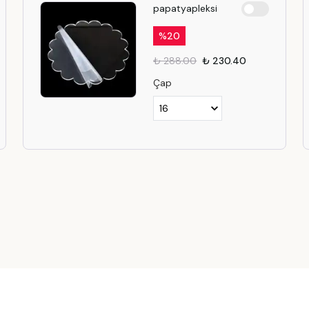
papatyapleksi
%
20
₺ 288.00
₺ 230.40
Çap