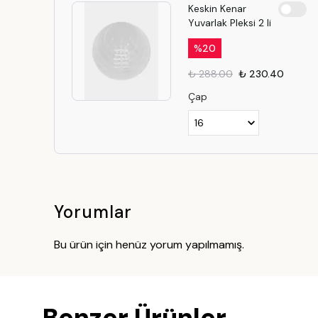
Keskin Kenar
Yuvarlak Pleksi 2 li
%
20
₺ 288.00
₺ 230.40
Çap
Yorumlar
Bu ürün için henüz yorum yapılmamış.
Benzer Ürünler