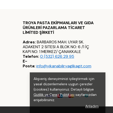
TROYA PASTA EKİPMANLARI VE GIDA
ÜRÜNLERİ PAZARLAMA TİCARET
LİMİTED ŞİRKETİ
Adres:
BARBAROS MAH. UYAR SK.
ADAKENT 2 SITESI A BLOK NO: 6 /1 İÇ
KAPI NO: 1 MERKEZ/ ÇANAKKALE
Telefon:
0 (532) 626 29 95
E-
Posta:
info@yikanabiliryaglikagit.com
Alışveriş deneyiminizi iyileştirmek için
yasal düzenlemelere uygun çerezler
(cookies) kullanıyoruz. Detaylı bilgiye
Gizlilik ve Çerez Politikası
sayfamızdan
erişebilirsiniz.
Anladım