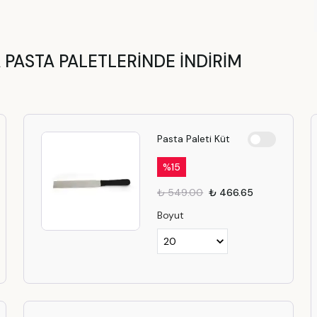
 PASTA PALETLERİNDE İNDİRİM
Pasta Paleti Küt
%
15
₺ 549.00
₺ 466.65
Boyut