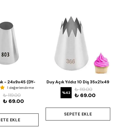
ak - 24x9x45 (DY-
Duy Açık Yıldız 10 Diş 35x21x49
Duy Y
803)
1 değerlendirme
Mm (DY-366)
₺ 119.00
%
42
₺ 69.00
₺ 119.00
₺ 69.00
SEPETE EKLE
ETE EKLE