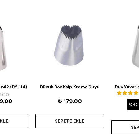
5x42 (DY-114)
Büyük Boy Kalp Krema Duyu
Duy Yuvarl
36x23x40 Mm (DY-KLP)
9.00
9.00
₺ 179.00
%
42
EKLE
SEPETE EKLE
SEP