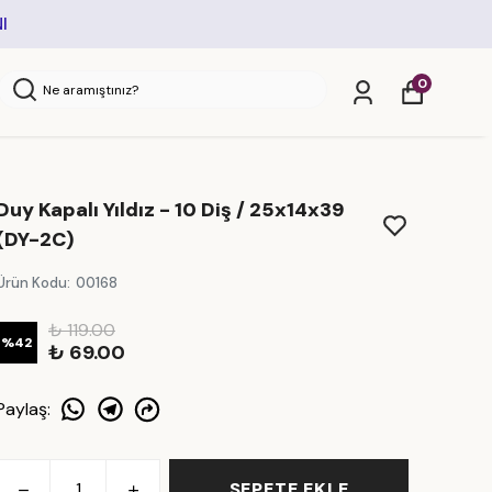
I
0
Duy Kapalı Yıldız - 10 Diş / 25x14x39
(DY-2C)
Ürün Kodu
:
00168
₺ 119.00
%
42
₺ 69.00
Paylaş
:
SEPETE EKLE