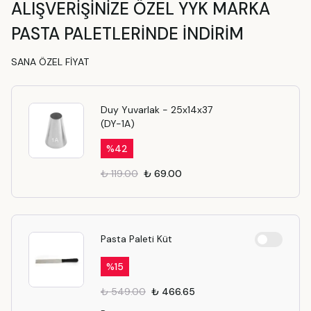
ALIŞVERİŞİNİZE ÖZEL YYK MARKA
PASTA PALETLERİNDE İNDİRİM
SANA ÖZEL FİYAT
Duy Yuvarlak - 25x14x37
(DY-1A)
%
42
₺ 119.00
₺ 69.00
Pasta Paleti Küt
%
15
₺ 549.00
₺ 466.65