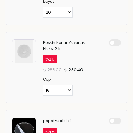
Boyut
Keskin Kenar Yuvarlak
Pleksi 2 li
%
20
₺ 288.00
₺ 230.40
Çap
papatyapleksi
%
20