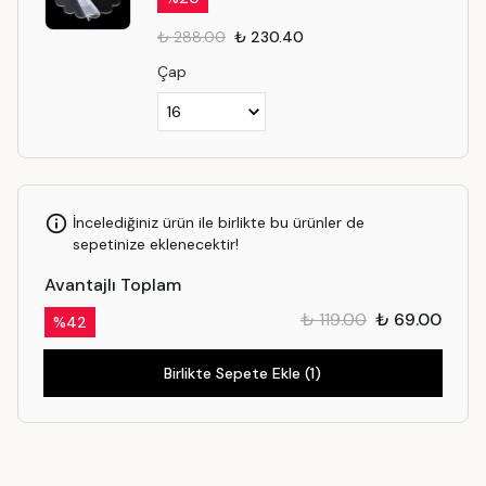
₺ 288.00
₺ 230.40
Çap
İncelediğiniz ürün ile birlikte bu ürünler de
sepetinize eklenecektir!
Avantajlı Toplam
₺ 119.00
₺ 69.00
%
42
Birlikte Sepete Ekle (1)