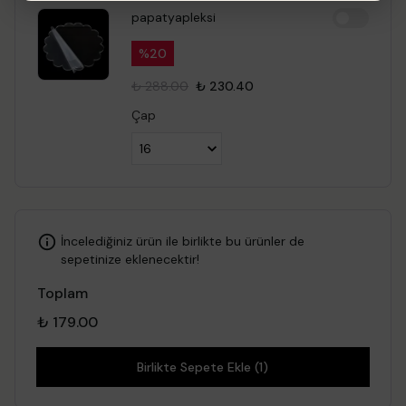
papatyapleksi
%
20
₺ 288.00
₺ 230.40
Çap
İncelediğiniz ürün ile birlikte bu ürünler de
sepetinize eklenecektir!
Toplam
₺ 179.00
Birlikte Sepete Ekle (1)