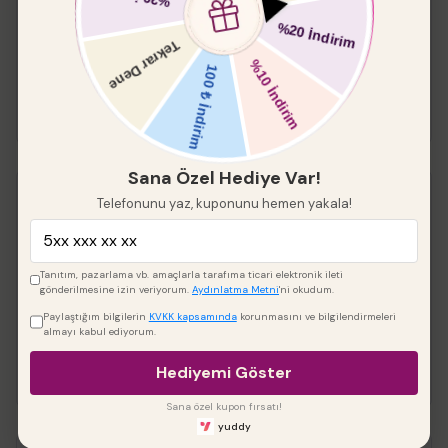
₺ 549.00
₺ 466.65
Boyut
Sana Özel Hediye Var!
Telefonunu yaz, kuponunu hemen yakala!
Keskin Kenar Yuvarlak
Pleksi 2 li
%
20
Tanıtım, pazarlama vb. amaçlarla tarafıma ticari elektronik ileti
gönderilmesine izin veriyorum.
Aydınlatma Metni
'ni okudum.
₺ 288.00
₺ 230.40
Paylaştığım bilgilerin
KVKK kapsamında
korunmasını ve bilgilendirmeleri
Çap
almayı kabul ediyorum.
Hediyemi Göster
Sana özel kupon fırsatı!
yuddy