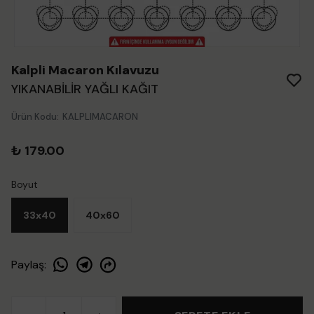
Kalpli Macaron Kılavuzu
YIKANABİLİR YAĞLI KAĞIT
Ürün Kodu
:
KALPLIMACARON
₺ 179.00
Boyut
33x40
40x60
Paylaş
: