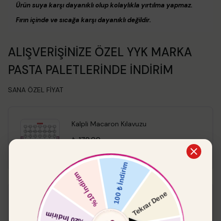
Ürün suya karşı dayanıklı olup kolaylıkla yırtılma yapmaz.
Fırın içinde ve sıcağa karşı dayanıklı değildir.
ALIŞVERİŞİNİZE ÖZEL YYK MARKA
PASTA PALETLERİNDE İNDİRİM
SANA ÖZEL FİYAT
Kalpli Macaron Kılavuzu
₺ 179.00
Pasta Paleti Küt
%
15