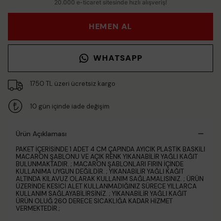
HEMEN AL
WHATSAPP
1750 TL üzeri ücretsiz kargo
10 gün içinde iade değişim
Ürün Açıklaması
PAKET İÇERİSİNDE 1 ADET 4 CM ÇAPINDA AYICIK PLASTİK BASKILI
MACARON ŞABLONU VE AÇIK RENK YIKANABİLİR YAĞLI KAĞIT
BULUNMAKTADIR. ; MACARON ŞABLONLARI FIRIN İÇİNDE
KULLANIMA UYGUN DEĞİLDİR. ; YIKANABİLİR YAĞLI KAĞIT
ALTINDA KILAVUZ OLARAK KULLANIM SAĞLAMALISINIZ. ; ÜRÜN
ÜZERİNDE KESİCİ ALET KULLANMADIĞINIZ SÜRECE YILLARCA
KULLANIM SAĞLAYABİLİRSİNİZ. ; YIKANABİLİR YAĞLI KAĞIT
ÜRÜN OLUĞ 260 DERECE SICAKLIĞA KADAR HİZMET
VERMEKTEDİR.;