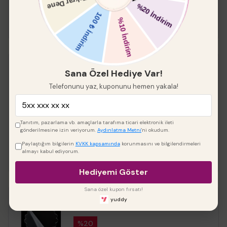
Keskin Kenar Yuvarlak
Sana Özel Hediye Var!
Pleksi 2 li
Telefonunu yaz, kuponunu hemen yakala!
%
20
₺ 288.00
₺ 230.40
Tanıtım, pazarlama vb. amaçlarla tarafıma ticari elektronik ileti
gönderilmesine izin veriyorum.
Aydınlatma Metni
'ni okudum.
Çap
Paylaştığım bilgilerin
KVKK kapsamında
korunmasını ve bilgilendirmeleri
almayı kabul ediyorum.
Hediyemi Göster
Sana özel kupon fırsatı!
yuddy
papatyapleksi
%
20