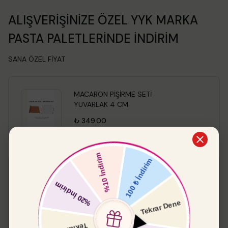
ALIŞVERİŞİNİZE ÖZEL YYK MARKA
PASTA PALETLERİNDE İNDİRİM
SANA ÖZEL FİYAT
MACARON PİŞİRME SETİ
YUVARLAK 4 CM
₺ 349.00
Pasta Paleti Küt
%
15
₺ 549.00
₺ 466.65
Boyut