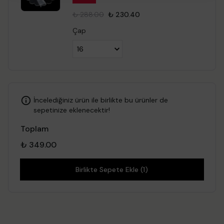
₺ 288.00
₺ 230.40
Çap
İncelediğiniz ürün ile birlikte bu ürünler de
sepetinize eklenecektir!
Toplam
₺ 349.00
Birlikte Sepete Ekle (1)